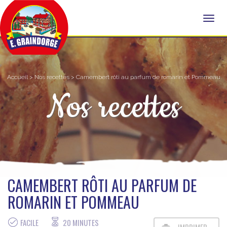
Accueil
>
Nos recettes
> Camembert rôti au parfum de romarin et Pommeau
Nos recettes
CAMEMBERT RÔTI AU PARFUM DE
ROMARIN ET POMMEAU
FACILE
20 MINUTES