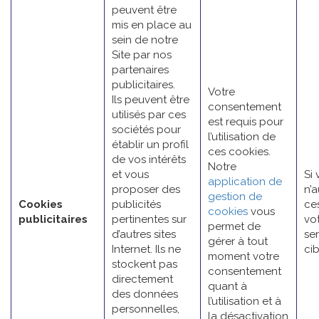
peuvent être
mis en place au
sein de notre
Site par nos
partenaires
publicitaires.
Votre
Ils peuvent être
consentement
utilisés par ces
est requis pour
sociétés pour
l’utilisation de
établir un profil
ces cookies.
de vos intérêts
Notre
et vous
Si
application de
proposer des
n’a
gestion de
Cookies
publicités
ce
cookies
vous
publicitaires
pertinentes sur
vot
permet de
d’autres sites
se
gérer à tout
Internet. Ils ne
cib
moment votre
stockent pas
consentement
directement
quant à
des données
l’utilisation et à
personnelles,
la désactivation