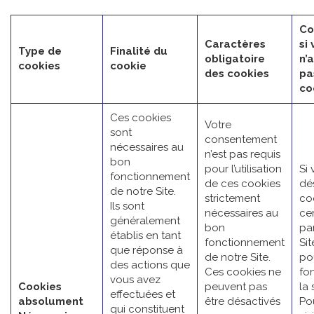
Co
Caractères
si
Type de
Finalité du
obligatoire
n’
cookies
cookie
des cookies
pa
co
Ces cookies
Votre
sont
consentement
nécessaires au
n’est pas requis
bon
pour l’utilisation
Si
fonctionnement
de ces cookies
dé
de notre Site.
strictement
co
Ils sont
nécessaires au
ce
généralement
bon
pa
établis en tant
fonctionnement
Sit
que réponse à
de notre Site.
po
des actions que
Ces cookies ne
fo
vous avez
Cookies
peuvent pas
la 
effectuées et
absolument
être désactivés
Po
qui constituent