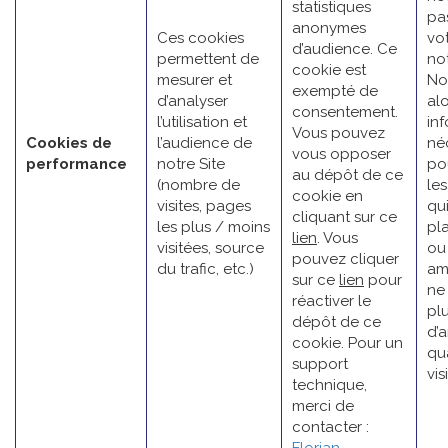
statistiques
pa
anonymes
Ces cookies
vot
d’audience. Ce
permettent de
not
cookie est
mesurer et
No
exempté de
d’analyser
alo
consentement.
l’utilisation et
in
Vous pouvez
Cookies de
l’audience de
né
vous opposer
performance
notre Site
pou
au dépôt de ce
(nombre de
le
cookie en
visites, pages
qu
cliquant sur ce
les plus / moins
pla
lien
. Vous
visitées, source
ou
pouvez cliquer
du trafic, etc.)
am
sur ce
lien
pour
ne
réactiver le
pl
dépôt de ce
d’a
cookie. Pour un
qu
support
vis
technique,
merci de
contacter :