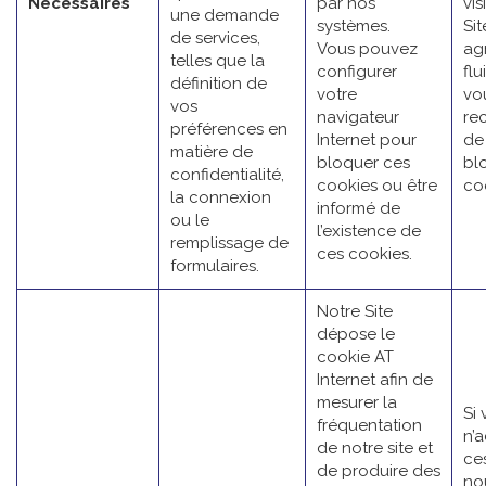
Nécessaires
par nos
vis
une demande
systèmes.
Sit
de services,
Vous pouvez
ag
telles que la
configurer
flu
définition de
votre
vo
vos
navigateur
re
préférences en
Internet pour
de
matière de
bloquer ces
bl
confidentialité,
cookies ou être
co
la connexion
informé de
ou le
l’existence de
remplissage de
ces cookies.
formulaires.
Notre Site
dépose le
cookie AT
Internet afin de
mesurer la
Si
fréquentation
n’
de notre site et
ce
de produire des
no