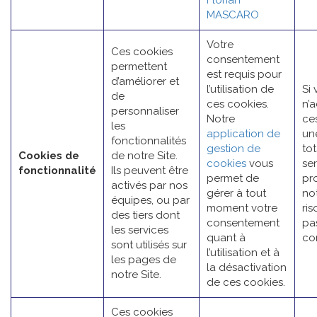
Florian
MASCARO
Votre
Ces cookies
consentement
permettent
est requis pour
d’améliorer et
l’utilisation de
Si
de
ces cookies.
n’
personnaliser
Notre
ce
les
application de
une
fonctionnalités
gestion de
tot
Cookies de
de notre Site.
cookies
vous
se
fonctionnalité
Ils peuvent être
permet de
pr
activés par nos
gérer à tout
not
équipes, ou par
moment votre
ri
des tiers dont
consentement
pa
les services
quant à
co
sont utilisés sur
l’utilisation et à
les pages de
la désactivation
notre Site.
de ces cookies.
Ces cookies