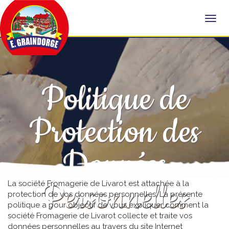
Politique de
Protection des
Données
Personnelles
La société Fromagerie de Livarot est attachée à la
protection de vos données personnelles. La présente
politique a pour objectif de vous expliquer comment la
société Fromagerie de Livarot collecte et traite vos
données personnelles au travers du site Internet