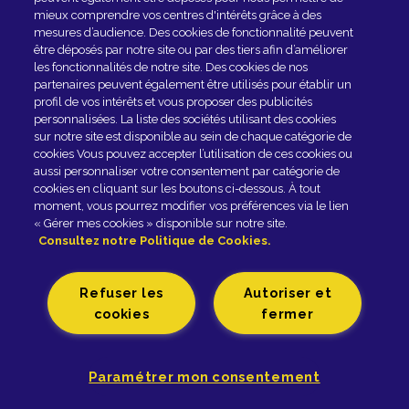
mieux comprendre vos centres d'intérêts grâce à des
mesures d’audience. Des cookies de fonctionnalité peuvent
être déposés par notre site ou par des tiers afin d’améliorer
les fonctionnalités de notre site. Des cookies de nos
partenaires peuvent également être utilisés pour établir un
profil de vos intérêts et vous proposer des publicités
personnalisées. La liste des sociétés utilisant des cookies
sur notre site est disponible au sein de chaque catégorie de
Rejoindre le club
cookies Vous pouvez accepter l’utilisation de ces cookies ou
aussi personnaliser votre consentement par catégorie de
cookies en cliquant sur les boutons ci-dessous. À tout
EN SAVOIR PLUS
moment, vous pourrez modifier vos préférences via le lien
« Gérer mes cookies » disponible sur notre site.
Consultez notre Politique de Cookies.
Fromagerie GRAINDORGE - 42, rue Général-Leclerc -
14140 LIVAROT - Tél. 02 31 48 20 00 |
Refuser les
Autoriser et
Mentions légales
Politique de Gestion des cookies
cookies
fermer
Politique de Protection des Données Personnelles
Accessibilité
Paramétrer mon consentement
Paramètres des cookies