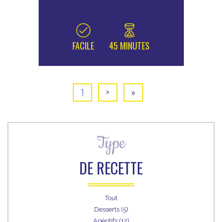
FACILE
45 MINUTES
1
>
»
Type
DE RECETTE
Tout
Desserts (5)
Apéritifs (12)