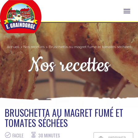
Accueil
>
Nos recettes
> Bruschetta au magret fumé et tomates séchées
Nos recettes
BRUSCHETTA AU MAGRET FUMÉ ET
TOMATES SÉCHÉES
FACILE
30 MINUTES