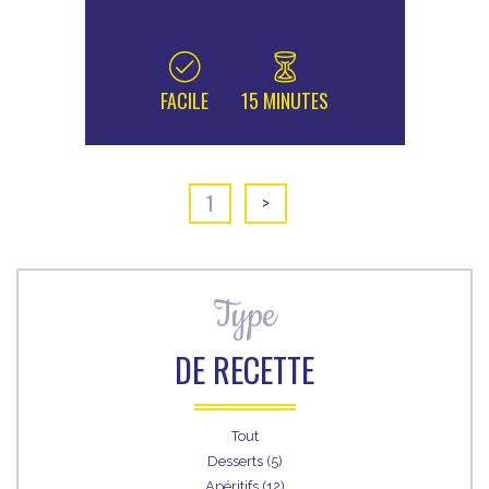
FACILE
15 MINUTES
1
>
Type
DE RECETTE
Tout
Desserts (5)
Apéritifs (12)