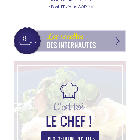
Le Pont-l'Evêque AOP (10)