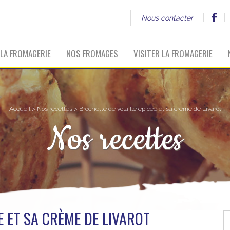
Nous contacter
LA FROMAGERIE
NOS FROMAGES
VISITER LA FROMAGERIE
Accueil
>
Nos recettes
> Brochette de volaille épicée et sa crème de Livarot
Nos recettes
E ET SA CRÈME DE LIVAROT