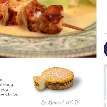
de
aîche, 4
ry, 2
pe d’huile.
Le Livarot AOP