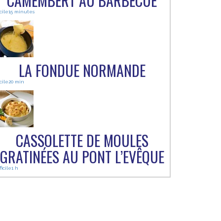
CAMEMBERT AU BARBECUE
cile
15 minutes
LA FONDUE NORMANDE
cile
20 min
CASSOLETTE DE MOULES
GRATINÉES AU PONT L’EVÊQUE
ficile
1 h