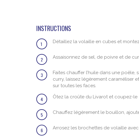
INSTRUCTIONS
Détaillez la volaille en cubes et monte
1
Assaisonnez de sel, de poivre et de cur
2
Faites chauffer l’huile dans une poêle
3
curry, laissez légèrement caraméliser et 
sur toutes les faces.
Ôtez la croûte du Livarot et coupez-l
4
Chauffez légèrement le bouillon, ajoute
5
Arrosez les brochettes de volaille avec
6