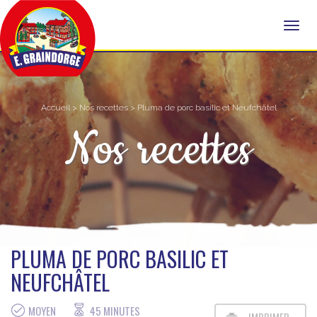
Accueil
>
Nos recettes
> Pluma de porc basilic et Neufchâtel
Nos recettes
PLUMA DE PORC BASILIC ET
NEUFCHÂTEL
MOYEN
45 MINUTES