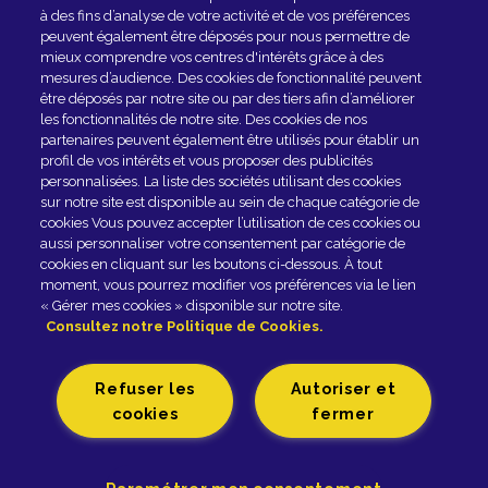
à des fins d’analyse de votre activité et de vos préférences
peuvent également être déposés pour nous permettre de
mieux comprendre vos centres d'intérêts grâce à des
mesures d’audience. Des cookies de fonctionnalité peuvent
être déposés par notre site ou par des tiers afin d’améliorer
les fonctionnalités de notre site. Des cookies de nos
partenaires peuvent également être utilisés pour établir un
profil de vos intérêts et vous proposer des publicités
personnalisées. La liste des sociétés utilisant des cookies
sur notre site est disponible au sein de chaque catégorie de
Rejoindre le club
cookies Vous pouvez accepter l’utilisation de ces cookies ou
aussi personnaliser votre consentement par catégorie de
cookies en cliquant sur les boutons ci-dessous. À tout
EN SAVOIR PLUS
moment, vous pourrez modifier vos préférences via le lien
« Gérer mes cookies » disponible sur notre site.
Consultez notre Politique de Cookies.
Fromagerie GRAINDORGE - 42, rue Général-Leclerc -
14140 LIVAROT - Tél. 02 31 48 20 00 |
Refuser les
Autoriser et
Mentions légales
Politique de Gestion des cookies
cookies
fermer
Politique de Protection des Données Personnelles
Accessibilité