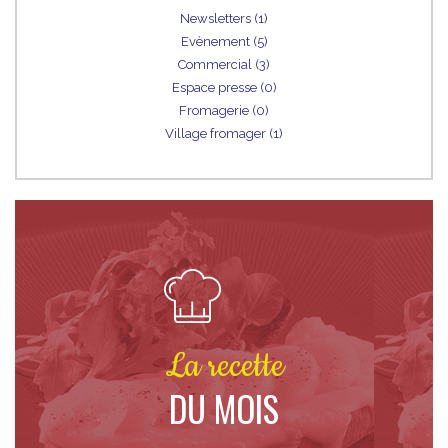
Newsletters (1)
Evènement (5)
Commercial (3)
Espace presse (0)
Fromagerie (0)
Village fromager (1)
La recette
DU MOIS