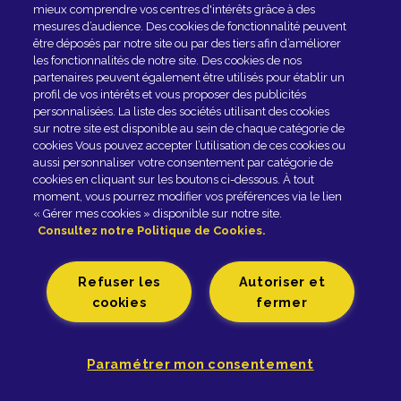
mieux comprendre vos centres d'intérêts grâce à des
mesures d’audience. Des cookies de fonctionnalité peuvent
Fromagerie GRAINDORGE - 42, rue Général-Leclerc -
être déposés par notre site ou par des tiers afin d’améliorer
14140 LIVAROT - Tél. 02 31 48 20 00 |
les fonctionnalités de notre site. Des cookies de nos
Mentions légales
Politique de Gestion des cookies
partenaires peuvent également être utilisés pour établir un
Politique de Protection des Données Personnelles
profil de vos intérêts et vous proposer des publicités
personnalisées. La liste des sociétés utilisant des cookies
Accessibilité
sur notre site est disponible au sein de chaque catégorie de
cookies Vous pouvez accepter l’utilisation de ces cookies ou
Paramètres des cookies
aussi personnaliser votre consentement par catégorie de
cookies en cliquant sur les boutons ci-dessous. À tout
moment, vous pourrez modifier vos préférences via le lien
« Gérer mes cookies » disponible sur notre site.
Consultez notre Politique de Cookies.
Refuser les
Autoriser et
cookies
fermer
Paramétrer mon consentement