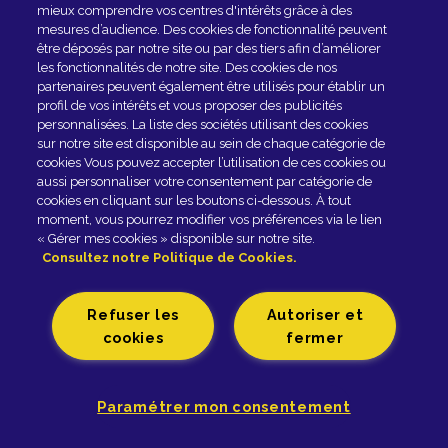
mieux comprendre vos centres d'intérêts grâce à des
mesures d’audience. Des cookies de fonctionnalité peuvent
Fromagerie GRAINDORGE - 42, rue Général-Leclerc -
être déposés par notre site ou par des tiers afin d’améliorer
14140 LIVAROT - Tél. 02 31 48 20 00 |
les fonctionnalités de notre site. Des cookies de nos
Mentions légales
Politique de Gestion des cookies
partenaires peuvent également être utilisés pour établir un
Politique de Protection des Données Personnelles
profil de vos intérêts et vous proposer des publicités
personnalisées. La liste des sociétés utilisant des cookies
Accessibilité
sur notre site est disponible au sein de chaque catégorie de
cookies Vous pouvez accepter l’utilisation de ces cookies ou
Paramètres des cookies
aussi personnaliser votre consentement par catégorie de
cookies en cliquant sur les boutons ci-dessous. À tout
moment, vous pourrez modifier vos préférences via le lien
« Gérer mes cookies » disponible sur notre site.
Consultez notre Politique de Cookies.
Refuser les
Autoriser et
cookies
fermer
Paramétrer mon consentement