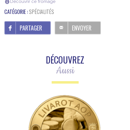
Découvrir ce fromage
Normandie
(500g)
CATÉGORIE :
SPÉCIALITÉS
PARTAGER
ENVOYER
DÉCOUVREZ
Aussi