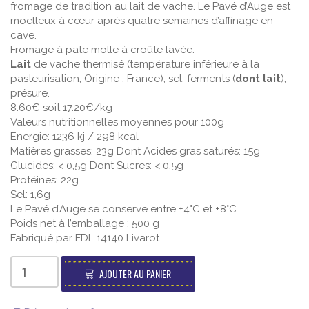
fromage de tradition au lait de vache. Le Pavé d’Auge est
moelleux à cœur après quatre semaines d’affinage en
cave.
Fromage à pate molle à croûte lavée.
Lait
de vache thermisé (température inférieure à la
pasteurisation, Origine : France), sel, ferments (
dont lait
),
présure.
8.60€ soit 17.20€/kg
Valeurs nutritionnelles moyennes pour 100g
Energie: 1236 kj / 298 kcal
Matières grasses: 23g Dont Acides gras saturés: 15g
Glucides: < 0,5g Dont Sucres: < 0,5g
Protéines: 22g
Sel: 1,6g
Le Pavé d’Auge se conserve entre +4°C et +8°C
Poids net à l’emballage : 500 g
Fabriqué par FDL 14140 Livarot
quantité
de
AJOUTER AU PANIER
Pavé
d'Auge
Traditions
de