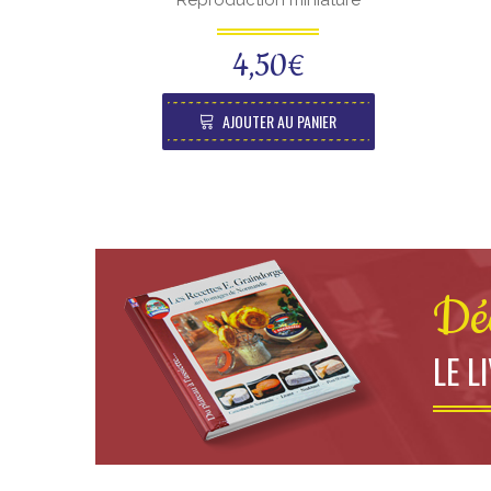
Reproduction miniature
4,50
€
AJOUTER AU PANIER
Dé
LE L